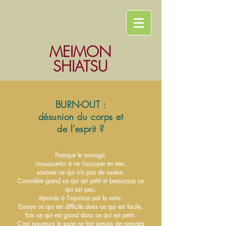
MEIMON
SHIATSU
BURN-OUT :
désunion du corps et
de l’esprit ?
Pratique le non-agir,
consacre-toi à ne t’occuper en rien,
savoure ce qui n’a pas de saveur.
Considère grand ce qui est petit et beaucoup ce
qui est peu,
réponds à l’injustice par la vertu.
Essaye ce qui est difficile dans ce qui est facile,
fais ce qui est grand dans ce qui est petit.
C’est pourquoi le sage ne fait jamais de grandes