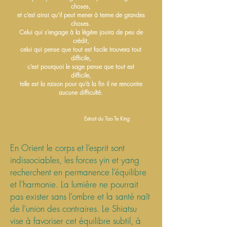
choses,
et c’est ainsi qu’il peut mener à terme de grandes
choses.
Celui qui s’engage à la légère jouira de peu de
crédit,
celui qui pense que tout est facile trouvera tout
difficile,
c’est pourquoi le sage pense que tout est
difficile,
telle est la raison pour qu’à la fin il ne rencontre
aucune difficulté.
Extrait du Tao Te King
En Orient le corps et l’esprit sont
indissociables, les forces yin et yang
recherchent en permanence l’équilibre
et l’harmonie. La lumière ne pourrait
pas exister sans l’ombre et la santé naît
de l’union des contraires. Le Shiatsu
vise à favoriser cet équilibre subtil, à